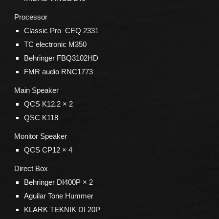
Processor
Classic Pro CEQ 2331
TC electronic M350
Behringer FBQ3102HD
FMR audio RNC1773
Main Speaker
QCS K12.2
× 2
QSC K118
Monitor Speaker
QCS CP12 ×
4
Direct Box
Behringer DI400P × 2
Aguilar Tone Hummer
KLARK TEKNIK DI 20P