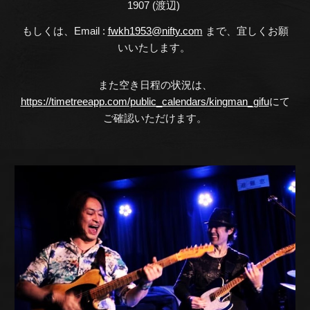
1907 (渡辺)
fwkh1953@nifty.co
もしくは、Email :
m
まで、宜しくお願
いいたします。
また空き日程の状況は、
https://timetreeapp.com/public_calendars/kingman_gifu
にて
ご確認いただけます。