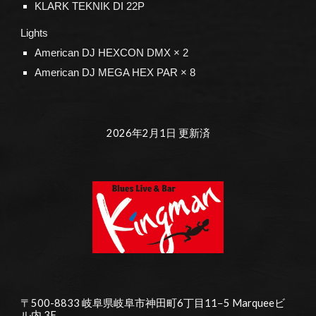
KLARK TEKNIK DI 2
2
P
Lights
American DJ HEXCON DMX × 2
American DJ MEGA HEX PAR × 8
202
6
年
2
月
1
日 更新済
〒500-8833 岐阜県岐阜市神田町6丁目11−5 Marqueeビ
ル内 3F