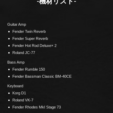
-機材リスト-
Guitar Amp
Fender Twin Reverb
Fender Super Reverb
Fender Hot Rod Deluxe× 2
Roland JC-77
Bass Amp
Fender Rumble 150
Fender Bassman Classic BM-40CE
Keyboard
Korg D1
Roland VK-7
Fender Rhodes MkI Stage 73