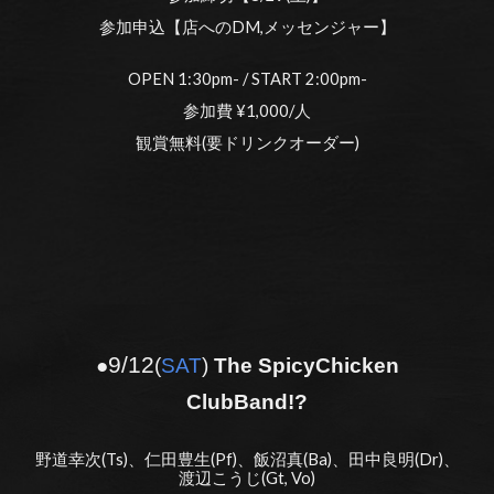
参加申込【店へのDM,メッセンジャー】
OPEN 1:30pm- / START 2:00pm-
参加費 ¥1,000/人
観賞無料(要ドリンクオーダー)
9/12
●
(
SAT
)
The SpicyChicken
ClubBand!?
野道幸次(Ts)、仁田豊生(Pf)、飯沼真(Ba)、田中良明(Dr)、
渡辺こうじ(Gt, Vo)