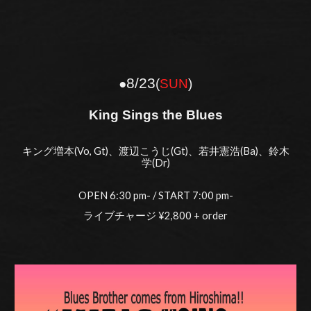
8/2
3
●
(
S
UN
)
King Sings the Blues
キング増本(Vo, Gt)、渡辺こうじ(Gt)、若井憲浩(Ba)、鈴木
学(Dr)
OPEN
6
:
3
0 pm- / START 7:
0
0 pm-
ライブチャージ ¥2,
8
00 + order