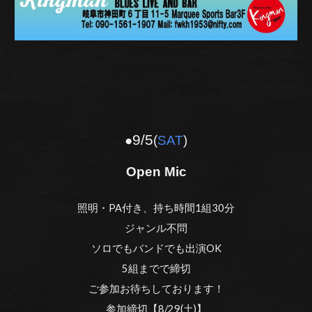
9
/
5
●
(
SAT
)
Open Mic
照明・PA付き、持ち時間1組30分
ジャンル不問
ソロでもバンドでも出演OK
5組までで締切
ご参加お待ちしております！
参加締切【
8
/2
9
(土)】