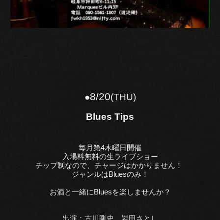
8
/2
0
●
(THU)
Blues Tips
毎月第4木曜日開催
入場料無料の生ライブショー
チップ制なので、チャージはかかりません！
ジャンルはBluesのみ！
お酒と一緒にBluesを楽しませんか？
出演：
古川剛史、岩田さとし