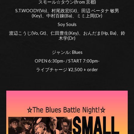
スモール☆タウン(from 京都)
S.T.WOODY(Vo)、村尾政宏(Gt)、田辺 ベータナ 敏男
(Key)、中村百錬(Ba)、ミミ上岡(Dr)
Soy Souls
渡辺こうじ(Vo, Gt)、仁田豊生(Key)、おんだま(Hp, Ba)、鈴
木学(Dr)
ジャンル: Blues
OPEN 6:30pm- / START 7:00pm-
ライブチャージ ¥2,500 + order