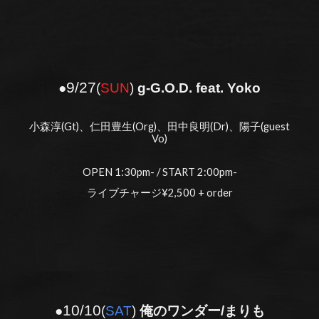
9/2
7
●
(
S
UN
)
g-G.O.D. feat. Yoko
小森淳(Gt)、仁田豊生(Org)、田中良明(Dr)、陽子(guest
Vo)
OPEN 1:30pm- / START 2:00pm-
ライブチャージ¥2,500 + order
10
/
10
●
(
SAT
)
俺のワンダー/まりも