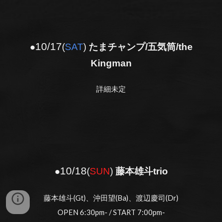
10/1
7
●
(
SAT
)
たまチャンプ/五気筒/the
Kingman
詳細未定
10/1
8
●
(
S
UN
)
藤本雄斗trio
藤本雄斗(Gt)、沖田望(Ba)、渡辺慶司(Dr)
OPEN 6:30pm- / START 7:00pm-